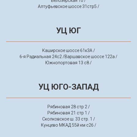
Белозерская 10 /
Алтуфьевское шоссе 31стр5 /
УЦ ЮГ
Каш
ирское шоссе
61к3А
/
6-я Радиальная 24с2 /
Варшавское шоссе 122а /
Южнопортовая 13 с8 /
УЦ ЮГО-ЗАПАД
Рябиновая 28 стр 2 /
Рябиновая 21 стр 1 /
Сколковское ш. 33 стр. 1 /
Кунцево МКАД 55й км с26 /